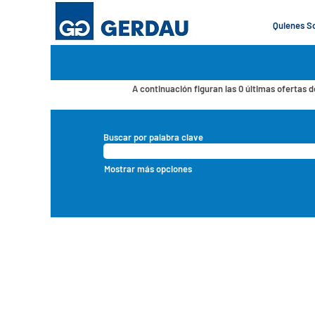
(página
Página principal
|
en Gerdau
actual)
Quienes 
Resultados de búsqueda de
"".
En este momento, no hay ningún cargo vacant
A continuación figuran las 0 últimas ofertas d
Buscar por palabra clave
Mostrar más opciones