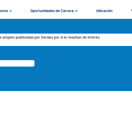
Somos
Oportunidades de Carrera
Ubicación
e acorde a sus preferencias "
".
e empleo publicadas por Gerdau por si le resultan de interés.