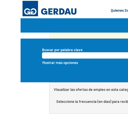
Compras y Cadena de Suministros
Quienes 
En este momento, no hay ningún cargo vacant
Para recibir correos electrónicos, suscríbas
A continuación figuran las 0 últimas ofertas d
Buscar por palabra clave
Mostrar más opciones
Visualizar las ofertas de empleo en esta cate
Seleccione la frecuencia (en días) para recib