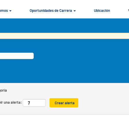
Somos
Oportunidades de Carrera
Ubicación
e acorde a esta categoría o ubicación.
e a puestos que coincidan con Compras y Cadena de Suministros cuando se publ
e empleo publicadas por Gerdau por si le resultan de interés.
goría
ir una alerta: