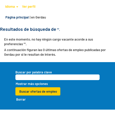
Idioma
Ver perfil
(página
Página principal
|
en Gerdau
actual)
Resultados de búsqueda de
"".
En este momento, no hay ningún cargo vacante acorde a sus
preferencias "
".
A continuación figuran las 0 últimas ofertas de empleo publicadas por
Gerdau por si le resultan de interés.
Buscar por palabra clave
Mostrar más opciones
Borrar