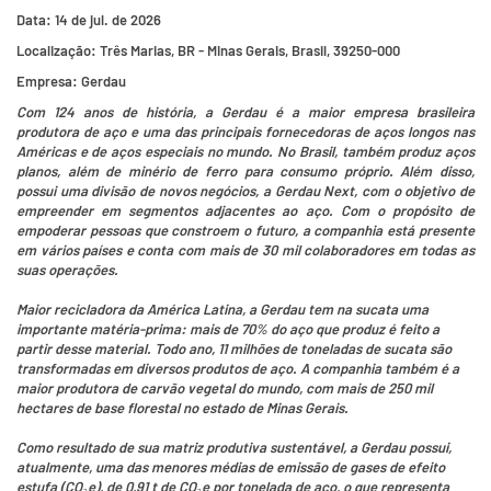
Data:
14 de jul. de 2026
Localização:
Três Marias, BR - Minas Gerais, Brasil, 39250-000
Empresa:
Gerdau
Com 124 anos de história, a Gerdau é a maior empresa brasileira
produtora de aço e uma das principais fornecedoras de aços longos nas
Américas e de aços especiais no mundo. No Brasil, também produz aços
planos, além de minério de ferro para consumo próprio. Além disso,
possui uma divisão de novos negócios, a Gerdau Next, com o objetivo de
empreender em segmentos adjacentes ao aço. Com o propósito de
empoderar pessoas que constroem o futuro, a companhia está presente
em vários países e conta com mais de 30 mil colaboradores em todas as
suas operações.
Maior recicladora da América Latina, a Gerdau tem na sucata uma
importante matéria-prima: mais de 70% do aço que produz é feito a
partir desse material. Todo ano, 11 milhões de toneladas de sucata são
transformadas em diversos produtos de aço. A companhia também é a
maior produtora de carvão vegetal do mundo, com mais de 250 mil
hectares de base florestal no estado de Minas Gerais.
Como resultado de sua matriz produtiva sustentável, a Gerdau possui,
atualmente, uma das menores médias de emissão de gases de efeito
estufa (CO₂e), de 0,91 t de CO₂e por tonelada de aço, o que representa