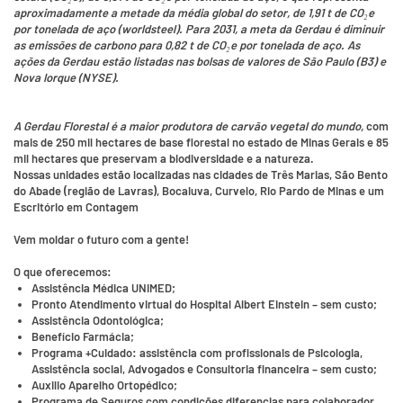
aproximadamente a metade da média global do setor, de 1,91 t de CO₂e
por tonelada de aço (worldsteel). Para 2031, a meta da Gerdau é diminuir
as emissões de carbono para 0,82 t de CO₂e por tonelada de aço. As
ações da Gerdau estão listadas nas bolsas de valores de São Paulo (B3) e
Nova Iorque (NYSE).
A
Gerdau Florestal
é a maior produtora de carvão vegetal do mundo,
com
mais de 250 mil hectares de base florestal no estado de Minas Gerais e
85
mil hectares que preservam a biodiversidade e a natureza.
Nossas unidades estão localizadas nas cidades de
Três Marias, São Bento
do Abade (região de Lavras), Bocaiuva, Curvelo, Rio Pardo de Minas e um
Escritório em Contagem
Vem moldar o futuro com a gente!
O que oferecemos:
Assistência Médica UNIMED;
Pronto Atendimento virtual do Hospital Albert Einstein – sem custo;
Assistência Odontológica;
Benefício Farmácia;
Programa +Cuidado: assistência com profissionais de Psicologia,
Assistência social, Advogados e Consultoria financeira – sem custo;
Auxilio Aparelho Ortopédico;
Programa de Seguros com condições diferencias para colaborador