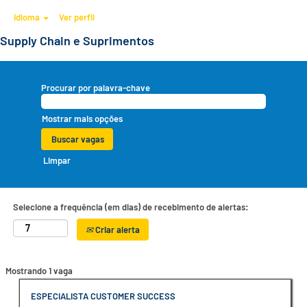
Idioma
Ver perfil
Supply Chain e Suprimentos
Procurar por palavra-chave
Mostrar mais opções
Limpar
Selecione a frequência (em dias) de recebimento de alertas:
Criar alerta
Buscar
Mostrando 1 vaga
resultados
para
Título
Selecione
ESPECIALISTA CUSTOMER SUCCESS