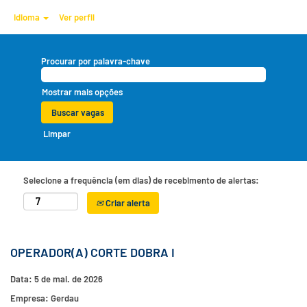
Idioma
Ver perfil
Procurar por palavra-chave
Mostrar mais opções
Limpar
Selecione a frequência (em dias) de recebimento de alertas:
Criar alerta
OPERADOR(A) CORTE DOBRA I
Data:
5 de mai. de 2026
Empresa:
Gerdau