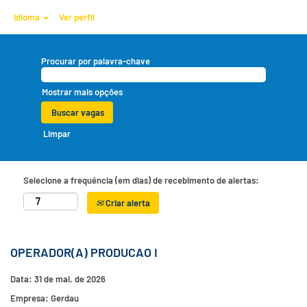
Idioma
Ver perfil
Procurar por palavra-chave
Mostrar mais opções
Limpar
Selecione a frequência (em dias) de recebimento de alertas:
Criar alerta
OPERADOR(A) PRODUCAO I
Data:
31 de mai. de 2026
Empresa:
Gerdau