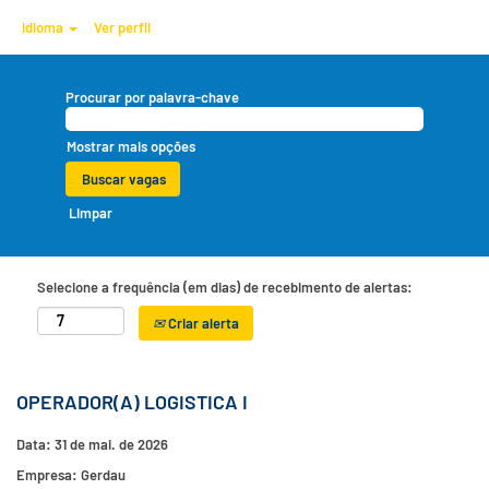
Idioma
Ver perfil
Procurar por palavra-chave
Mostrar mais opções
Limpar
Selecione a frequência (em dias) de recebimento de alertas:
Criar alerta
OPERADOR(A) LOGISTICA I
Data:
31 de mai. de 2026
Empresa:
Gerdau