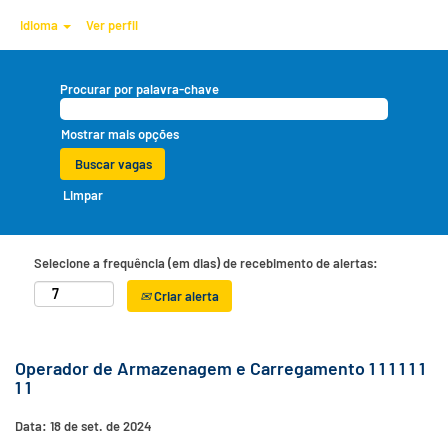
Idioma
Ver perfil
Procurar por palavra-chave
Mostrar mais opções
Limpar
Selecione a frequência (em dias) de recebimento de alertas:
Criar alerta
Operador de Armazenagem e Carregamento 1 1 1 1 1 1
1 1
Data:
18 de set. de 2024