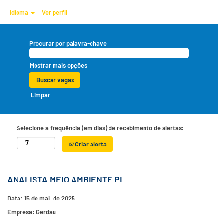
Idioma
Ver perfil
Procurar por palavra-chave
Mostrar mais opções
Limpar
Selecione a frequência (em dias) de recebimento de alertas:
Criar alerta
ANALISTA MEIO AMBIENTE PL
Data:
15 de mai. de 2025
Empresa:
Gerdau