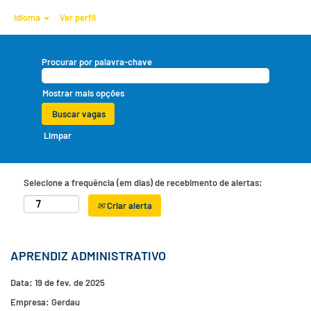
Idioma
Ver perfil
Procurar por palavra-chave
Mostrar mais opções
Limpar
Selecione a frequência (em dias) de recebimento de alertas:
Criar alerta
APRENDIZ ADMINISTRATIVO
Data:
19 de fev. de 2025
Empresa:
Gerdau