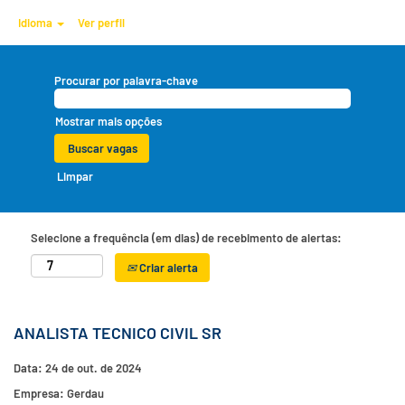
Idioma
Ver perfil
Procurar por palavra-chave
Mostrar mais opções
Limpar
Selecione a frequência (em dias) de recebimento de alertas:
Criar alerta
ANALISTA TECNICO CIVIL SR
Data:
24 de out. de 2024
Empresa:
Gerdau