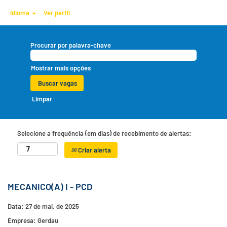
Idioma
Ver perfil
Procurar por palavra-chave
Mostrar mais opções
Limpar
Selecione a frequência (em dias) de recebimento de alertas:
Criar alerta
MECANICO(A) I - PCD
Data:
27 de mai. de 2025
Empresa:
Gerdau