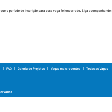
ue o período de inscrição para essa vaga foi encerrado. Siga acompanhando n
e
FAQ
Galeria de Projetos
Vagas mais recentes
Todas as Vagas
eservados