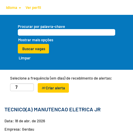
Idioma
Ver perfil
Procurar por palavra-chave
Mostrar mais opções
Limpar
Selecione a frequência (em dias) de recebimento de alertas:
Criar alerta
TECNICO(A) MANUTENCAO ELETRICA JR
Data:
18 de abr. de 2026
Empresa:
Gerdau