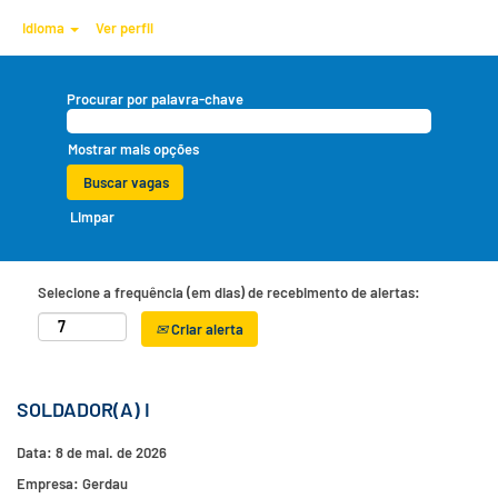
Idioma
Ver perfil
Procurar por palavra-chave
Mostrar mais opções
Limpar
Selecione a frequência (em dias) de recebimento de alertas:
Criar alerta
SOLDADOR(A) I
Data:
8 de mai. de 2026
Empresa:
Gerdau