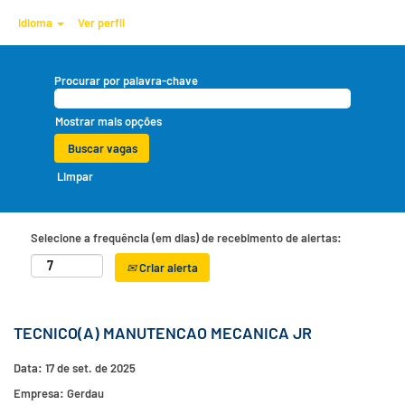
Idioma
Ver perfil
Procurar por palavra-chave
Mostrar mais opções
Limpar
Selecione a frequência (em dias) de recebimento de alertas:
Criar alerta
TECNICO(A) MANUTENCAO MECANICA JR
Data:
17 de set. de 2025
Empresa:
Gerdau