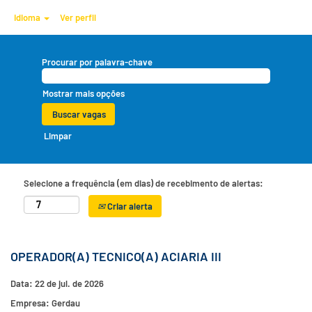
Idioma
Ver perfil
Procurar por palavra-chave
Mostrar mais opções
Limpar
Selecione a frequência (em dias) de recebimento de alertas:
Criar alerta
OPERADOR(A) TECNICO(A) ACIARIA III
Data:
22 de jul. de 2026
Empresa:
Gerdau