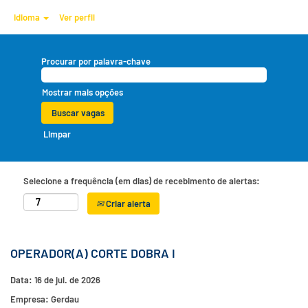
Idioma
Ver perfil
Procurar por palavra-chave
Mostrar mais opções
Limpar
Selecione a frequência (em dias) de recebimento de alertas:
Criar alerta
OPERADOR(A) CORTE DOBRA I
Data:
16 de jul. de 2026
Empresa:
Gerdau