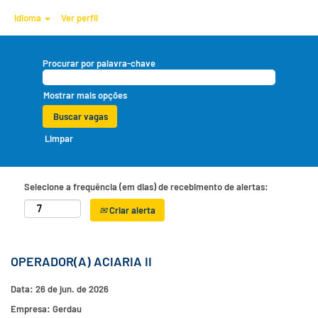
Idioma
Ver perfil
Procurar por palavra-chave
Mostrar mais opções
Limpar
Selecione a frequência (em dias) de recebimento de alertas:
Criar alerta
OPERADOR(A) ACIARIA II
Data:
26 de jun. de 2026
Empresa:
Gerdau