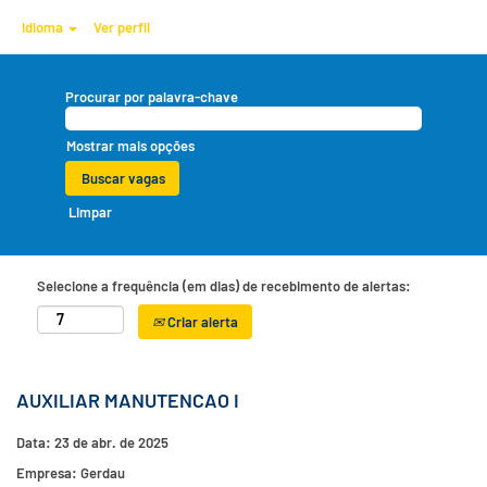
Idioma
Ver perfil
Procurar por palavra-chave
Mostrar mais opções
Limpar
Selecione a frequência (em dias) de recebimento de alertas:
Criar alerta
AUXILIAR MANUTENCAO I
Data:
23 de abr. de 2025
Empresa:
Gerdau