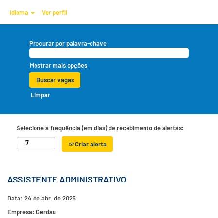
Idioma
Ver perfil
Procurar por palavra-chave
Mostrar mais opções
Limpar
Selecione a frequência (em dias) de recebimento de alertas:
Criar alerta
ASSISTENTE ADMINISTRATIVO
Data:
24 de abr. de 2025
Empresa:
Gerdau