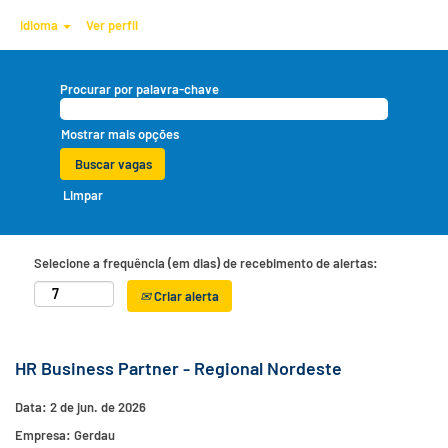
Idioma
Ver perfil
Procurar por palavra-chave
Mostrar mais opções
Limpar
Selecione a frequência (em dias) de recebimento de alertas:
Criar alerta
HR Business Partner - Regional Nordeste
Data:
2 de jun. de 2026
Empresa:
Gerdau