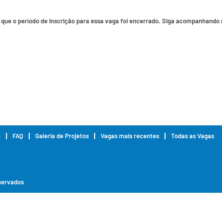
ue o período de inscrição para essa vaga foi encerrado. Siga acompanhando n
e
FAQ
Galeria de Projetos
Vagas mais recentes
Todas as Vagas
eservados