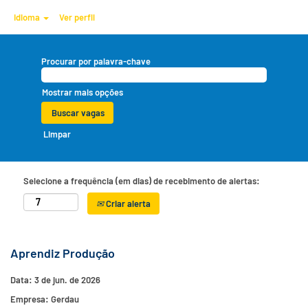
Idioma
Ver perfil
Procurar por palavra-chave
Mostrar mais opções
Limpar
Selecione a frequência (em dias) de recebimento de alertas:
Criar alerta
Aprendiz Produção
Data:
3 de jun. de 2026
Empresa:
Gerdau