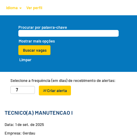
Idioma
Ver perfil
Procurar por palavra-chave
Mostrar mais opções
Limpar
Selecione a frequência (em dias) de recebimento de alertas:
Criar alerta
TECNICO(A) MANUTENCAO I
Data:
1 de set. de 2025
Empresa:
Gerdau